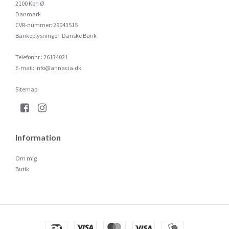
2100 Kbh Ø
Danmark
CVR-nummer
:
29043515
Bankoplysninger
:
Danske Bank
Telefonnr.
:
26134021
E-mail
:
info@annacia.dk
Sitemap
Information
Om mig
Butik