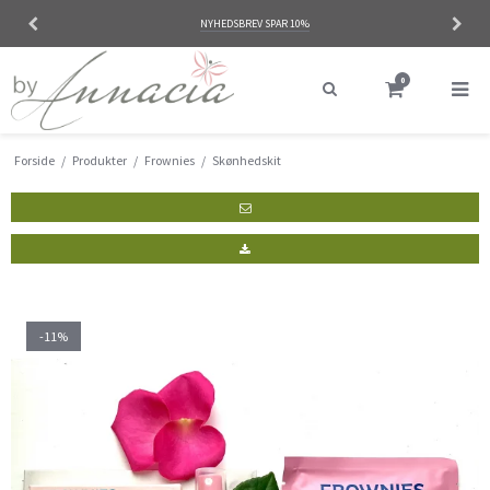
NYHEDSBREV SPAR 10%
0
Forside
/
Produkter
/
Frownies
/
Skønhedskit
-11%