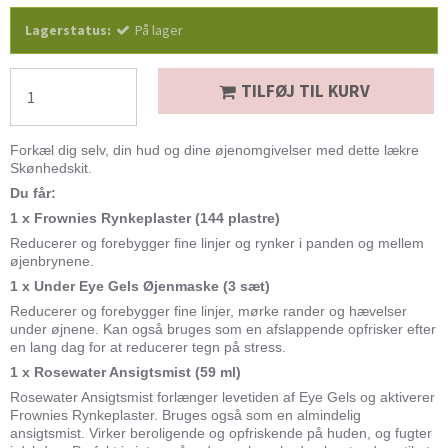
Lagerstatus:
På lager
TILFØJ TIL KURV
Forkæl dig selv, din hud og dine øjenomgivelser med dette lækre
Skønhedskit.
Du får:
1 x Frownies Rynkeplaster
(144 plastre)
Reducerer og forebygger fine linjer og rynker i panden og mellem
øjenbrynene.
1 x Under Eye Gels Øjen
maske
(3 sæt)
Reducerer og forebygger fine linjer, mørke rander og hævelser
under øjnene. Kan også bruges som en afslappende opfrisker efter
en lang dag for at reducerer tegn på stress.
1 x Rosewater Ansigtsmist
(59 ml)
Rosewater Ansigtsmist forlænger levetiden af Eye Gels og aktiverer
Frownies Rynkeplaster. Bruges også som en almindelig
ansigtsmist. Virker beroligende og opfriskende på huden, og fugter