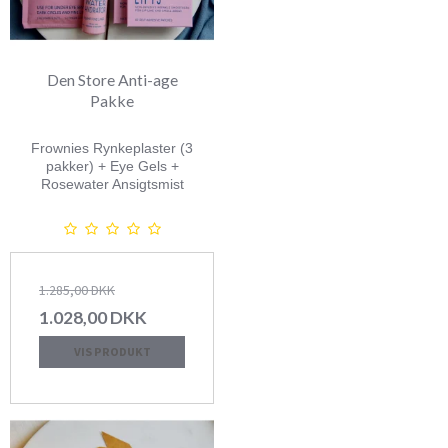
Den Store Anti-age
Pakke
Frownies Rynkeplaster (
3
pakker)
+ Eye Gels +
Rosewater Ansigtsmist
1.285,00 DKK
1.028,00 DKK
VIS PRODUKT