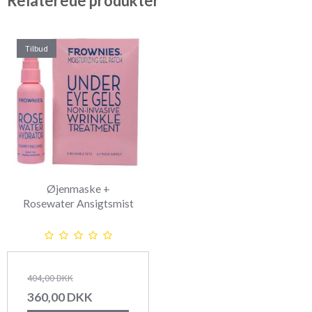
Relaterede produkter
Tilbud
Øjenmaske +
Rosewater Ansigtsmist
404,00 DKK
360,00 DKK