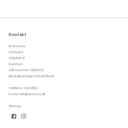
Kontakt
by Annacia
Olufsvej 6
2100 Kbh Ø
Danmark
CVR-nummer
:
29043515
Bankoplysninger
:
Danske Bank
Telefonnr.
:
26134021
E-mail
:
info@annacia.dk
Sitemap