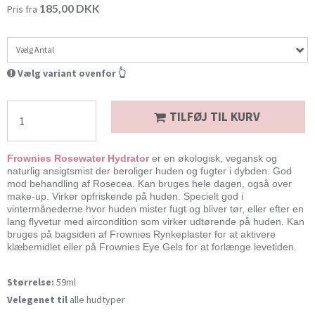
185,00 DKK
Pris fra
Vælg Antal
Vælg variant ovenfor 👆
TILFØJ TIL KURV
Frownies Rosewater Hydrator
er
en økologisk, vegansk og
naturlig ansigtsmist der beroliger huden og fugter i dybden. God
mod behandling af Rosecea. Kan bruges hele dagen, også over
make-up. Virker opfriskende på huden. Specielt god i
vintermånederne hvor huden mister fugt og bliver tør, eller efter en
lang flyvetur med aircondition som virker udtørende på huden. Kan
bruges på bagsiden af
Frownies Rynkeplaster
for at aktivere
klæbemidlet eller på
Frownies Eye Gels
for at forlænge levetiden.
Størrelse:
59ml
Velegenet til
alle hudtyper