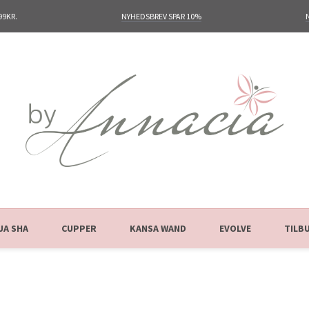
99KR.
NYHEDSBREV SPAR 10%
UA SHA
CUPPER
KANSA WAND
EVOLVE
TILB