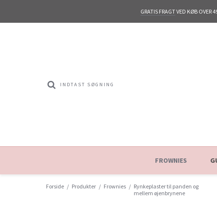
GRATIS FRAGT
VED KØB OVER 4
FROWNIES
G
Forside
/
Produkter
/
Frownies
/
Rynkeplaster til panden og
mellem øjenbrynene