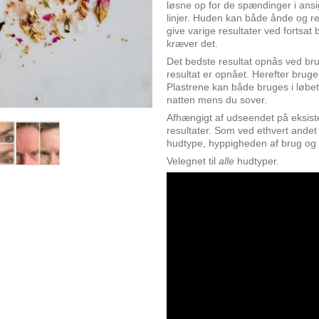
løsne op for de spændinger i ansi
linjer. Huden kan både ånde og res
give varige resultater ved fortsat
kræver det.
Det bedste resultat opnås ved brug
resultat er opnået. Herefter brug
Plastrene kan både bruges i løbet
natten mens du sover.
Afhængigt af udseendet på eksister
resultater. Som ved ethvert andet
hudtype, hyppigheden af brug og 
Velegnet til
alle
hudtyper.