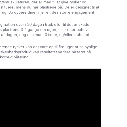
gtsmuskulaturen, der er med til at give rynker og
tituere, mens du har plastrene på. De er designet til at
 brug. Jo dybere dine linjer er, des større engagement
 natten over i 30 dage i træk eller til det ønskede
es plastrene 3-4 gange om ugen, eller efter behov.
 af dagen, dog minimum 3 timer, og/eller i løbet af
ende rynker kan det vare op til fire uger at se synlige
 skønhedsprodukt kan resultatet variere baseret på
korrekt påføring.