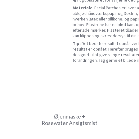
4)
Fugt plasteret for at fjerne det i
Materiale
: Facial Patches er lavet
ublejet håndværkspapir og Dextrin,
hverken latex eller silikone, og pap
behov. Plastrene har en blød kant og 
efterlade mærker. Plasteret tillade
kan klippes og skræddersys til din
Tip:
Det bedste resultat opnås ved b
resultat er opnået. Herefter bruges
designet til at give varige resultate
forandringen. Tag gerne et billede i
Øjenmaske +
Rosewater Ansigtsmist