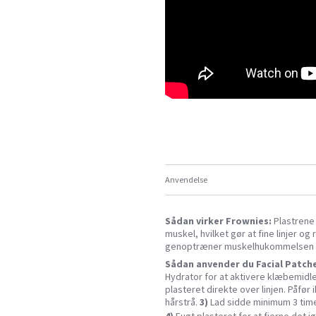
Anvendelse
Sådan virker Frownies:
Plastrene
muskel, hvilket gør at fine linjer 
genoptræner muskelhukommelsen og
Sådan anvender du Facial Patche
Hydrator for at aktivere klæbemidl
plasteret direkte over linjen. Påfør 
hårstrå.
3)
Lad sidde minimum 3 time