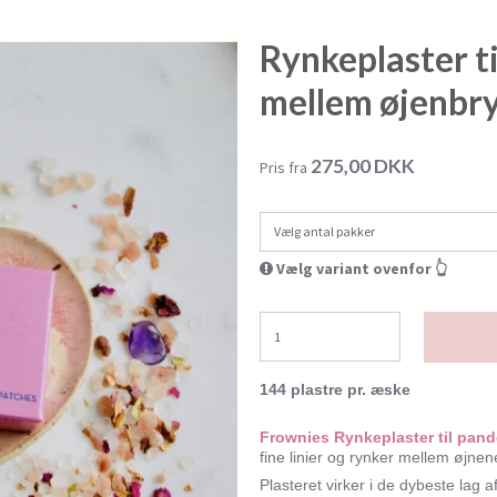
Rynkeplaster t
mellem øjenbr
275,00 DKK
Pris fra
Vælg antal pakker
Vælg variant ovenfor 👆
144 plastre pr. æske
Frownies Rynkeplaster til pan
fine linier og rynker mellem øjnen
Plasteret virker i de dybeste la