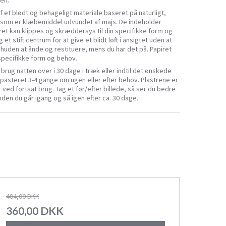
gen.
 af et blødt og behageligt materiale baseret på naturligt,
 som er klæbemiddel udvundet af majs. De indeholder
iret kan klippes og skræddersys til din specifikke form og
et stift centrum for at give et blidt løft i ansigtet uden at
r huden at ånde og restituere, mens du har det på. Papiret
 specifikke form og behov.
rug natten over i 30 dage i træk eller indtil det ønskede
 pasteret 3-4 gange om ugen eller efter behov. Plastrene er
r ved fortsat brug. Tag et før/efter billede, så ser du bedre
nden du går igang og så igen efter ca. 30 dage.
404,00 DKK
360,00 DKK