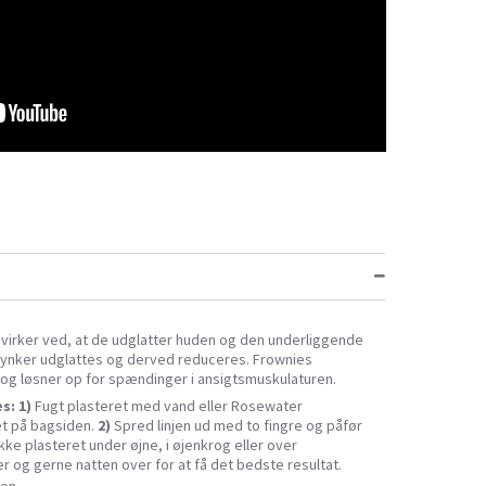
 virker ved, at de udglatter huden og den underliggende
og rynker udglattes og derved reduceres. Frownies
 løsner op for spændinger i ansigtsmuskulaturen.
s: 1)
Fugt plasteret med vand eller Rosewater
et på bagsiden.
2)
Spred linjen ud med to fingre og påfør
ikke plasteret under øjne, i øjenkrog eller over
r og gerne natten over for at få det bedste resultat.