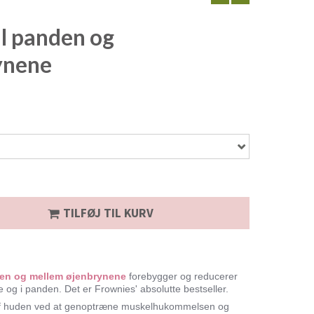
il panden og
ynene
TILFØJ TIL KURV
den og mellem øjenbrynene
forebygger og reducerer
e og i panden. Det er Frownies' absolutte bestseller.
g af huden ved at genoptræne muskelhukommelsen og