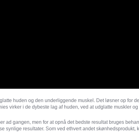
dglatte huden og den underliggende muskel. Det løsner op for de
ies virker i de dybeste lag af huden, ved at
udglatte muskler o
r ad gangen, men for at opnå det bedste resultat bruges behan
at se synlige resultater. Som ved ethvert andet skønhedsprodukt, 