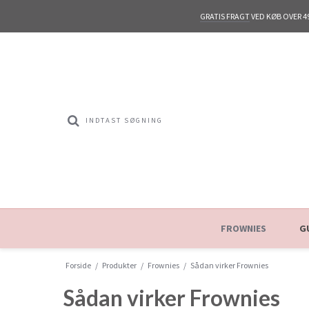
GRATIS FRAGT
VED KØB OVER 4
FROWNIES
G
Forside
/
Produkter
/
Frownies
/
Sådan virker Frownies
Sådan virker Frownies