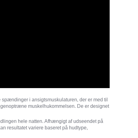
 spændinger i ansigtsmuskulaturen, der er med til
g genoptræne muskelhukommelsen.
De er designet
dlingen hele natten. Afhængigt af udseendet på
kan resultatet variere baseret på hudtype,