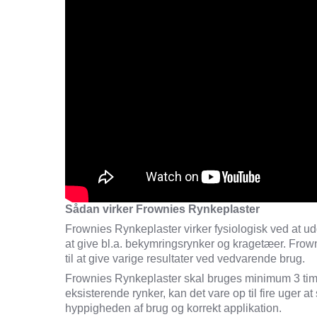
Sådan virker Frownies Rynkeplaster
Frownies Rynkeplaster virker fysiologisk ved at u
at give bl.a. bekymringsrynker og kragetæer.
Frown
til at give varige resultater ved vedvarende brug.
Frownies Rynkeplaster skal bruges minimum 3 time
eksisterende rynker, kan det vare op til fire uger 
hyppigheden af brug og korrekt applikation
.