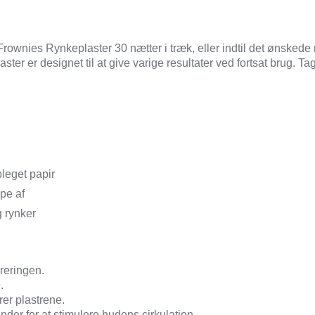
rownies Rynkeplaster 30 nætter i træk, eller indtil det ønskede 
er er designet til at give varige resultater ved fortsat brug. Ta
leget papir
pe af
g rynker
oreringen.
.
rer plastrene.
der for at stimulere hudens cirkulation.