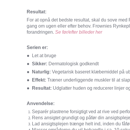
Resultat:
For at opnå det bedste resultat, skal du sove med F
gang om ugen eller efter behov. Frownies Rynkeplast
forandringen.
Se før/efter billeder her
Serien er:
●
Let at bruge
●
Sikker:
Dermatologisk godkendt
●
Naturlig:
Vegetarisk baseret klæbemiddel på ub
●
Effekt:
Træner underliggende muskler til at slap
●
Resultat:
Udglatter huden og reducerer linjer o
Anvendelse:
Separér plastrene forsigtigt ved at rive ved perf
Rens ansigtet grundigt og påfør din ansigtspleje
Lad ansigtsplejen trænge helt ind, inden du fåfø
Masser områderne du vil behandle i ca. 10 sekun