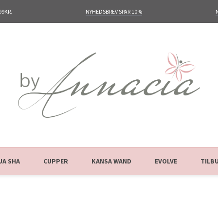
99KR.
NYHEDSBREV SPAR 10%
UA SHA
CUPPER
KANSA WAND
EVOLVE
TILB